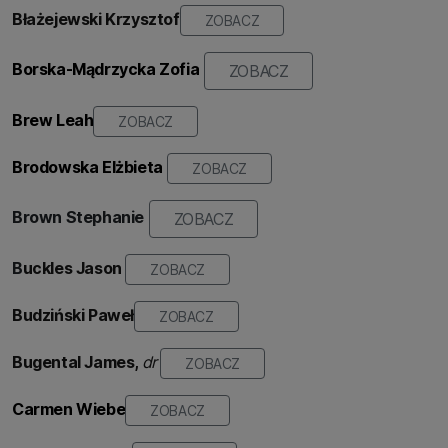
Błażejewski Krzysztof
ZOBACZ
Borska-Mądrzycka Zofia
ZOBACZ
Brew Leah
ZOBACZ
Brodowska Elżbieta
ZOBACZ
Brown Stephanie
ZOBACZ
B
uckles Jason
ZOBACZ
Budziński
Paweł
ZOBACZ
Bugental James
,
dr
ZOBACZ
Carmen Wiebe
ZOBACZ