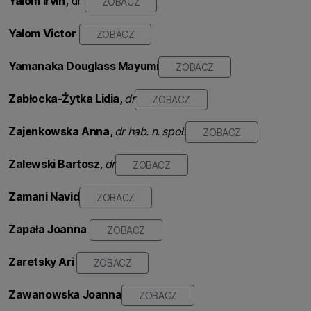
Yalom Irvin
,
dr
ZOBACZ
Yalom Victor
ZOBACZ
Yamanaka Douglass Mayumi
ZOBACZ
Zabłocka-Żytka
Lidia,
dr
ZOBACZ
Zajenkowska
Anna,
dr hab. n. społ.
ZOBACZ
Zalewski Bartosz
, dr
ZOBACZ
Zamani Navid
ZOBACZ
Zapała Joanna
ZOBACZ
Zaretsky Ari
ZOBACZ
Zawanowska Joanna
ZOBACZ