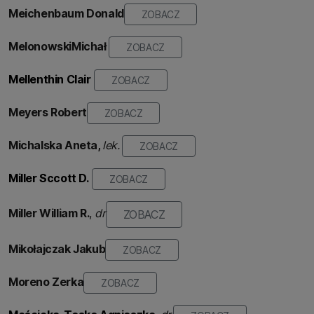
Meichenbaum Donald
ZOBACZ
Melonowski
Michał
ZOBACZ
Mellenthin Clair
ZOBACZ
Meyers Robert
ZOBACZ
Michalska
Aneta,
lek.
ZOBACZ
Miller Sccott D.
ZOBACZ
Miller William R.
,
dr
ZOBACZ
Mikołajczak
Jakub
ZOBACZ
Moreno Zerka
ZOBACZ