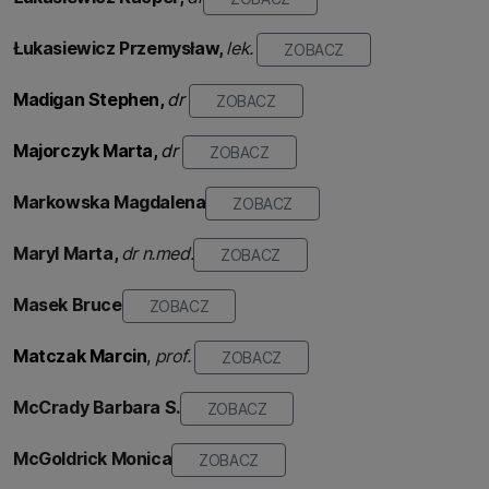
Łukasiewicz Przemysław,
lek.
ZOBACZ
Madigan Stephen,
dr
ZOBACZ
Majorczyk Marta,
dr
ZOBACZ
Markowska Magdalena
ZOBACZ
Maryl Marta,
dr n.med.
ZOBACZ
Masek Bruce
ZOBACZ
Matczak Marcin
,
prof.
ZOBACZ
McCrady Barbara S.
ZOBACZ
McGoldrick Monica
ZOBACZ