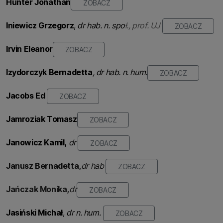
Hunter Jonathan
ZOBACZ
Iniewicz Grzegorz
,
dr hab. n. spo
ł., prof. UJ
ZOBACZ
Irvin Eleanor
ZOBACZ
Izydorczyk
Bernadetta
, dr hab. n. hum.
ZOBACZ
Jacobs Ed
ZOBACZ
Jamroziak
Tomasz
ZOBACZ
Janowicz Kamil,
dr
ZOBACZ
Janusz Bernadetta,
dr hab
ZOBACZ
Jańczak Monika,
dr
ZOBACZ
Jasiński Michał
,
dr n. hum.
ZOBACZ