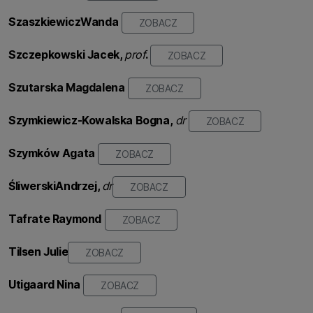
Szaszkiewicz
Wanda
ZOBACZ
Szczepkowski
Jacek,
prof
.
ZOBACZ
Szutarska Magdalena
ZOBACZ
Szymkiewicz-Kowalska Bogna,
dr
ZOBACZ
Szymków Agata
ZOBACZ
Śliwerski
Andrzej,
dr
ZOBACZ
Tafrate Raymond
ZOBACZ
Tilsen Julie
ZOBACZ
Utigaard Nina
ZOBACZ