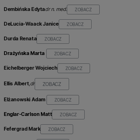
Dembińska Edyta
dr n. med.
ZOBACZ
DeLucia-Waack Janice
ZOBACZ
Durda
Renata
ZOBACZ
Drażyńska Marta
ZOBACZ
Eichelberger Wojciech
ZOBACZ
Ellis Albert
,
dr
ZOBACZ
Elżanowski Adam
ZOBACZ
Englar-Carlson Matt
ZOBACZ
Fefergrad Mark
ZOBACZ