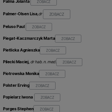
Palma Jolanta
ZOBACZ
Palmer-Olsen Lisa
,
dr
ZOBACZ
Peluso Paul
ZOBACZ
Piegat-Kaczmarczyk Marta
ZOBACZ
Pietlicka Agnieszka
ZOBACZ
Pilecki Maciej,
dr hab. n. med.
ZOBACZ
Piotrowska Monika
ZOBACZ
Polster Erving
ZOBACZ
Popielarz Iwona
ZOBACZ
Porges Stephen
ZOBACZ