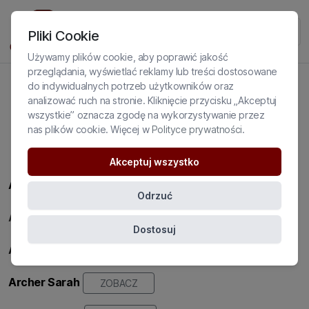
Pliki Cookie
Używamy plików cookie, aby poprawić jakość
przeglądania, wyświetlać reklamy lub treści dostosowane
do indywidualnych potrzeb użytkowników oraz
analizować ruch na stronie. Kliknięcie przycisku „Akceptuj
wszystkie” oznacza zgodę na wykorzystywanie przez
SZKOLĄ DLA NAS
nas plików cookie. Więcej w
Polityce prywatności
.
Akceptuj wszystko
Alarcon Arias
Luis
ZOBACZ
Odrzuć
Ambroziak
Konrad,
dr
ZOBACZ
Dostosuj
Ambroziak-Krzysztofowicz Violetta
ZOBACZ
Archer Sarah
ZOBACZ