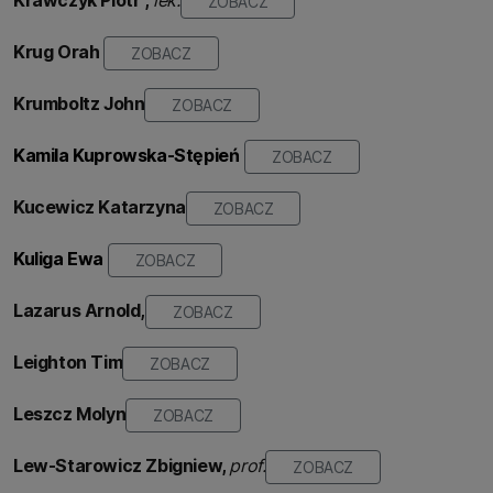
ZOBACZ
Krug Orah
ZOBACZ
Krumboltz John
ZOBACZ
Kamila Kuprowska-Stępień
ZOBACZ
Kucewicz
Katarzyna
ZOBACZ
Kuliga Ewa
ZOBACZ
Lazarus Arnold,
ZOBACZ
Leighton Tim
ZOBACZ
Leszcz Molyn
ZOBACZ
Lew-Starowicz Zbigniew,
prof.
ZOBACZ