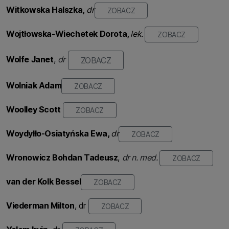
Witkowska Halszka,
dr
ZOBACZ
Wojtłowska-Wiechetek
Dorota,
lek.
ZOBACZ
Wolfe Janet
,
dr
ZOBACZ
Wolniak
Adam
ZOBACZ
Woolley Scott
ZOBACZ
Woydyłło-Osiatyńska Ewa,
dr
ZOBACZ
Wronowicz Bohdan Tadeusz
,
dr n. med.
ZOBACZ
van der Kolk Bessel
ZOBACZ
Viederman Milton
, dr
ZOBACZ