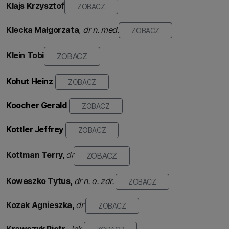
Klajs Krzysztof
ZOBACZ
Klecka Małgorzata
,
dr n. med.
ZOBACZ
K
lein Tobi
ZOBACZ
Kohut Heinz
ZOBACZ
Koocher Gerald
ZOBACZ
Kottler Jeffrey
ZOBACZ
Kottman Terry
,
dr
ZOBACZ
Koweszko
Tytus,
dr n. o. zdr.
ZOBACZ
Kozak
Agnieszka,
dr
ZOBACZ
Krawczyk Piotr ,
lek.