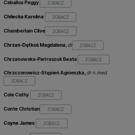
Ceballos Peggy
ZOBACZ
Chilecka Karolina
ZOBACZ
Chamberlain Clive
ZOBACZ
Chrzan-Dętkoś Magdalena,
dr
ZOBACZ
Chrzanowska-Pietraszuk
Beata
ZOBACZ
Chrzczonowicz-Stępień
Agnieszka,
dr n. med.
ZOBACZ
Cole Cathy
ZOBACZ
Conte Christian
ZOBACZ
Coyne James
ZOBACZ