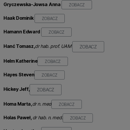
Gryczewska-Jowsa
Anna
ZOBACZ
Haak
Dominik
ZOBACZ
Hamann Edward
ZOBACZ
Hanć Tomasz,
dr hab. prof. UAM
ZOBACZ
Helm Katherine
ZOBACZ
Hayes Steven
ZOBACZ
Hickey Jeff,
ZOBACZ
Homa Marta,
dr n. med
ZOBACZ
Holas
Paweł,
dr hab. n. med.
ZOBACZ