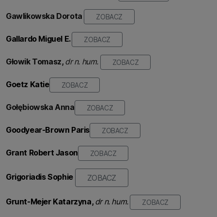
Gawlikowska Dorota
ZOBACZ
Gallardo Miguel E.
ZOBACZ
Głowik
Tomasz,
dr n. hum.
ZOBACZ
Goetz Katie
ZOBACZ
Gołębiowska
Anna
ZOBACZ
Goodyear-Brown Paris
ZOBACZ
Grant Robert Jason
ZOBACZ
Grigoriadis Sophie
ZOBACZ
Grunt-Mejer Katarzyna,
dr n. hum.
ZOBACZ