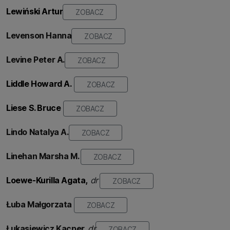
Lewiński Artur
ZOBACZ
Levenson Hanna
ZOBACZ
Levine Peter A.
ZOBACZ
Liddle Howard A.
ZOBACZ
Liese S. Bruce
ZOBACZ
Lindo Natalya A.
ZOBACZ
Linehan Marsha M.
ZOBACZ
Loewe-Kurilla Agata,
dr
ZOBACZ
Łuba
Małgorzata
ZOBACZ
Łukasiewicz
Kacper,
dr
ZOBACZ