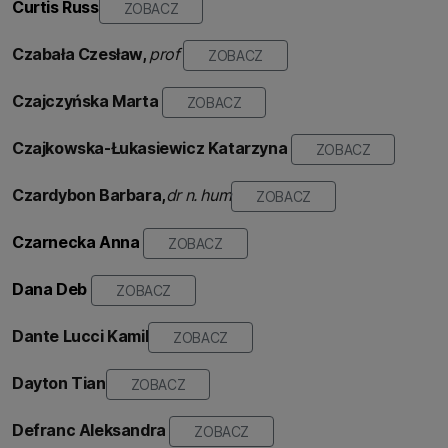
Curtis Russ
ZOBACZ
Czabała Czesław,
prof
ZOBACZ
Czajczyńska Marta
ZOBACZ
Czajkowska-Łukasiewicz
Katarzyna
ZOBACZ
Czardybon Barbara,
dr n. hum
ZOBACZ
Czarnecka Anna
ZOBACZ
Dana Deb
ZOBACZ
Dante Lucci
Kamil
ZOBACZ
Dayton Tian
ZOBACZ
Defranc
Aleksandra
ZOBACZ