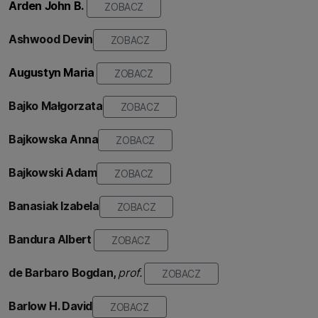
Arden John B.
ZOBACZ
Ashwood Devin
ZOBACZ
Augustyn Maria
ZOBACZ
Bajko Małgorzata
ZOBACZ
Bajkowska
Anna
ZOBACZ
Bajkowski Adam
ZOBACZ
Banasiak Izabela
ZOBACZ
Bandura Albert
ZOBACZ
de Barbaro Bogdan,
prof.
ZOBACZ
Barlow H. David
ZOBACZ