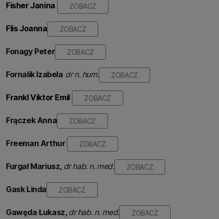
Fisher Janina
ZOBACZ
Flis
Joanna
ZOBACZ
Fonagy Peter
ZOBACZ
Fornalik Izabela
dr n. hum.
ZOBACZ
Frankl Viktor Emil
ZOBACZ
Frączek Anna
ZOBACZ
Freeman Arthur
ZOBACZ
Furgał
Mariusz
,
dr hab. n. med.
ZOBACZ
Gask Linda
ZOBACZ
Gawęda Łukasz,
dr hab. n. med.
ZOBACZ