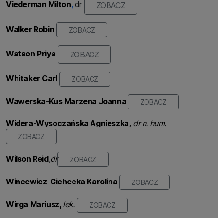
Viederman Milton
,
dr
ZOBACZ
Walker Robin
ZOBACZ
Watson
Priya
ZOBACZ
Whitaker Carl
ZOBACZ
Wawerska-Kus
Marzena Joanna
ZOBACZ
Widera-Wysoczańska
Agnieszka,
dr n. hum.
ZOBACZ
Wilson Reid
,
dr
ZOBACZ
Wincewicz-Cichecka K
arolina
ZOBACZ
Wirga Mariusz,
lek.
ZOBACZ