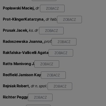
Popławski
Maciej,
dr
ZOBACZ
Prot-Klinger
Katarzyna,
dr hab.
ZOBACZ
Prusak
Jacek,
ks. dr
ZOBACZ
Radoszewska Joanna,
prof.
ZOBACZ
Rakfalska-Vallicelli Agata
ZOBACZ
Ratts Manivong J.
ZOBACZ
Redfield Jamison Kay
ZOBACZ
Rejniak Robert,
dr n. społ.
ZOBACZ
Richter Peggy
ZOBACZ