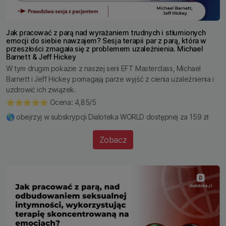
Jak pracować z parą nad wyrażaniem trudnych i stłumionych
emocji do siebie nawzajem? Sesja terapii par z parą, która w
przeszłości zmagała się z problemem uzależnienia. Michael
Barnett & Jeff Hickey
W tym drugim pokazie z naszej serii EFT Masterclass, Michael
Barnett i Jeff Hickey pomagają parze wyjść z cienia uzależnienia i
uzdrowić ich związek.
⭐️⭐️⭐️⭐️⭐️ Ocena: 4,85/5
🌎 obejrzyj w subskrypcji Dialoteka WORLD dostępnej za 159 zł
Zobacz