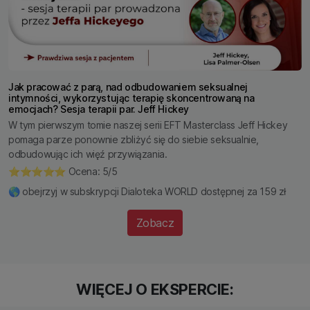
Jak pracować z parą, nad odbudowaniem seksualnej
intymności, wykorzystując terapię skoncentrowaną na
emocjach? Sesja terapii par. Jeff Hickey
W tym pierwszym tomie naszej serii EFT Masterclass Jeff Hickey
pomaga parze ponownie zbliżyć się do siebie seksualnie,
odbudowując ich więź przywiązania.
⭐️⭐️⭐️⭐️⭐️ Ocena: 5/5
🌎 obejrzyj w subskrypcji Dialoteka WORLD dostępnej za 159 zł
Zobacz
WIĘCEJ O EKSPERCIE: