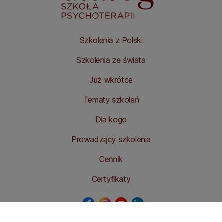
Szkolenia z Polski
Szkolenia ze świata
Już wkrótce
Tematy szkoleń
Dla kogo
Prowadzący szkolenia
Cennik
Certyfikaty