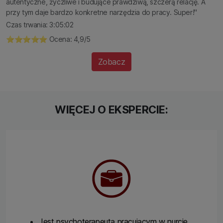
autentyczne, życzliwe i budujące prawdziwą, szczerą relację. A
przy tym daje bardzo konkretne narzędzia do pracy. Super!"
Czas trwania: 3:05:02
⭐️⭐️⭐️⭐️⭐️ Ocena: 4,9/5
Zobacz
WIĘCEJ O EKSPERCIE:
Jest psychoterapeutą pracującym w nurcie