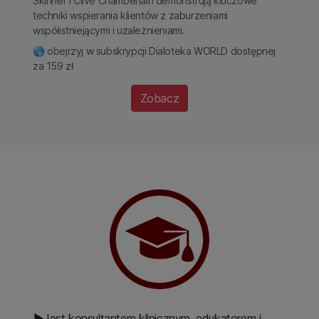
Skinner i Clive Chamberlain demonstrują kluczowe
techniki wspierania klientów z zaburzeniami
współistniejącymi i uzależnieniami.
🌎 obejrzyj w subskrypcji Dialoteka WORLD dostępnej
za 159 zł
Zobacz
▶Jest konsultantem klinicznym, edukatorem i