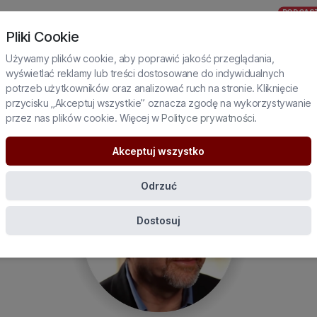
PODCAS
JUŻ
DIALOGI
NIA ZE ŚWIATA
WYSZUKAJ SZKOLENIE
Pliki Cookie
WKRÓTCE
JAGIELSKI
Używamy plików cookie, aby poprawić jakość przeglądania,
wyświetlać reklamy lub treści dostosowane do indywidualnych
PROFIL EKSPERTA
potrzeb użytkowników oraz analizować ruch na stronie. Kliknięcie
przycisku „Akceptuj wszystkie” oznacza zgodę na wykorzystywanie
Wayne Skinner
przez nas plików cookie. Więcej w
Polityce prywatności
.
Akceptuj wszystko
Odrzuć
Dostosuj