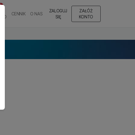
T
ZALOGUJ
ZAŁÓŻ
CENNIK
O NAS
EGO
SIĘ
KONTO