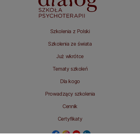
Szkolenia z Polski
Szkolenia ze świata
Już wkrótce
Tematy szkoleń
Dla kogo
Prowadzący szkolenia
Cennik
Certyfikaty