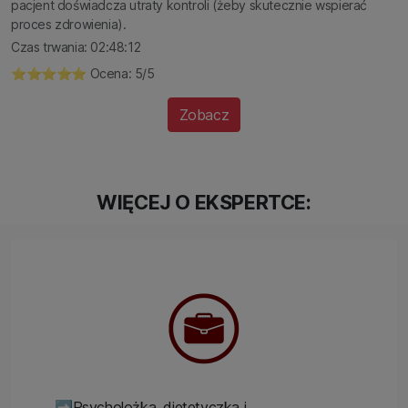
pacjent doświadcza utraty kontroli (żeby skutecznie wspierać
proces zdrowienia).
Czas trwania: 02:48:12
⭐️⭐️⭐️⭐️⭐️ Ocena: 5/5
Zobacz
WIĘCEJ O EKSPERTCE:
➡️Psycholożka, dietetyczka i