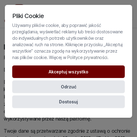
Pliki Cookie
Używamy plików cookie, aby poprawić jakość
przeglądania, wyświetlać reklamy lub treści dostosowane
do indywidualnych potrzeb użytkowników oraz
analizować ruch na stronie. Kliknięcie przycisku „Akceptuj
Polityka prywatności
wszystkie” oznacza zgodę na wykorzystywanie przez
Polityka prywatności Platformy https://www.dialoteka.pl/
nas plików cookie. Więcej w
Polityce prywatności
.
Drogi użytkowniku!
Akceptuj wszystko
Dbamy o Twoją prywatność i chcemy, abyś w czasie
Odrzuć
korzystania z naszych usług czuł się komfortowo i
bezpiecznie. Poniżej znajdziesz najważniejsze informacje o
Dostosuj
zasadach przetwarzania przez nas Twoich danych
osobowych oraz plikach cookies, które są
wykorzystywane przez naszą platformę.
Twoje dane są przetwarzane zgodnie z ustawą o ochronie