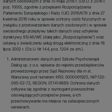
danych osobowych z dnia 10 maja 2018 r. (Dz.U. z 2018 r.
poz. 1000), zgodnie z przepisami Rozporządzenia
Parlamentu Europejskiego i Rady (UE) 2016/679 z dnia 27
kwietnia 2016 roku w sprawie ochrony osób fizycznych w
związku z przetwarzaniem danych osobowych i w sprawie
swobodnego przepływu takich danych oraz uchylenia
dyrektywy 95/46/WE (dalej jako „Rozporządzenie”) oraz
ustawą o świadczeniu usług drogą elektroniczną z dnia 18
lipca 2002 r. (Dz.U. Nr 144, poz. 1204 ze zm.).
Administratorem danych jest Szkoła Psychoterapii
Dialog sp. z o.o. wpisana do rejestru przedsiębiorców
prowadzonego przez Sąd Rejonowy dla m st.
Warszawy pod numerem KRS: 0000061925, NIP:123-
095-02-72, REGON: 017414889. Ochrona danych
odbywa się zgodnie z wymogami powszechnie
obowiązujących przepisów prawa, a ich
przechowywanie ma miejsce na zabezpieczonych
serwerach.