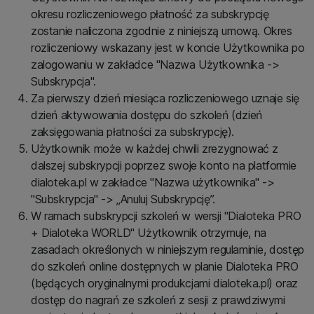
okresu rozliczeniowego płatność za subskrypcję
zostanie naliczona zgodnie z niniejszą umową. Okres
rozliczeniowy wskazany jest w koncie Użytkownika po
zalogowaniu w zakładce "Nazwa Użytkownika ->
Subskrypcja".
Za pierwszy dzień miesiąca rozliczeniowego uznaje się
dzień aktywowania dostępu do szkoleń (dzień
zaksięgowania płatności za subskrypcję).
Użytkownik może w każdej chwili zrezygnować z
dalszej subskrypcji poprzez swoje konto na platformie
dialoteka.pl w zakładce "Nazwa użytkownika" ->
"Subskrypcja" -> „Anuluj Subskrypcję”.
W ramach subskrypcji szkoleń w wersji "Dialoteka PRO
+ Dialoteka WORLD" Użytkownik otrzymuje, na
zasadach określonych w niniejszym regulaminie, dostęp
do szkoleń online dostępnych w planie Dialoteka PRO
(będących oryginalnymi produkcjami dialoteka.pl) oraz
dostęp do nagrań ze szkoleń z sesji z prawdziwymi