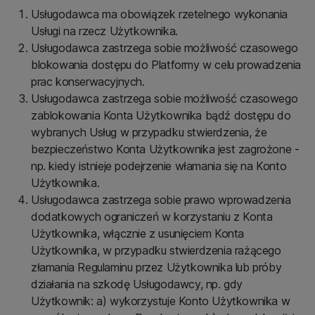
Usługodawca ma obowiązek rzetelnego wykonania
Usługi na rzecz Użytkownika.
Usługodawca zastrzega sobie możliwość czasowego
blokowania dostępu do Platformy w celu prowadzenia
prac konserwacyjnych.
Usługodawca zastrzega sobie możliwość czasowego
zablokowania Konta Użytkownika bądź dostępu do
wybranych Usług w przypadku stwierdzenia, że
bezpieczeństwo Konta Użytkownika jest zagrożone -
np. kiedy istnieje podejrzenie włamania się na Konto
Użytkownika.
Usługodawca zastrzega sobie prawo wprowadzenia
dodatkowych ograniczeń w korzystaniu z Konta
Użytkownika, włącznie z usunięciem Konta
Użytkownika, w przypadku stwierdzenia rażącego
złamania Regulaminu przez Użytkownika lub próby
działania na szkodę Usługodawcy, np. gdy
Użytkownik: a) wykorzystuje Konto Użytkownika w