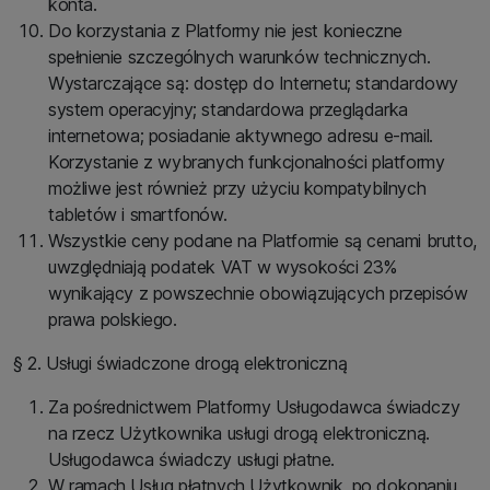
konta.
Do korzystania z Platformy nie jest konieczne
spełnienie szczególnych warunków technicznych.
Wystarczające są: dostęp do Internetu; standardowy
system operacyjny; standardowa przeglądarka
internetowa; posiadanie aktywnego adresu e-mail.
Korzystanie z wybranych funkcjonalności platformy
możliwe jest również przy użyciu kompatybilnych
tabletów i smartfonów.
Wszystkie ceny podane na Platformie są cenami brutto,
uwzględniają podatek VAT w wysokości 23%
wynikający z powszechnie obowiązujących przepisów
prawa polskiego.
§ 2. Usługi świadczone drogą elektroniczną
Za pośrednictwem Platformy Usługodawca świadczy
na rzecz Użytkownika usługi drogą elektroniczną.
Usługodawca świadczy usługi płatne.
W ramach Usług płatnych Użytkownik, po dokonaniu