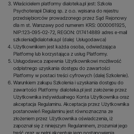
Właścicielem platformy dialoteka.pl jest: Szkoła
Psychoterapii Dialog sp. z o.o. wpisana do rejestru
przedsiębiorców prowadzonego przez Sąd Rejonowy
dla m st. Warszawy pod numerem KRS: 0000061925,
NIP:123-095-02-72, REGON: 017414889 adres e-mail
szkolenia@dialoteka.pl (dalej: Usługodawca)
Użytkownikiem jest każda osoba, odwiedzająca
Platformę lub korzystająca z usług Platformy.
Usługodawca zapewnia Użytkownikowi możliwość
odpłatnego uzyskania dostępu do zawartości
Platformy w postaci treści cyfrowych (dalej Szkolenie).
Warunkiem zakupu Szkolenia i uzyskania dostępu do
zawartości Platformy dialoteka.pl jest założenie przez
Użytkownika indywidualnego Konta Użytkownika oraz
akceptacja Regulaminu. Akceptacja przez Użytkownika
postanowień Regulaminu jest równoznaczna ze
złożeniem przez Użytkownika oświadczenia, iż
zapoznał się z niniejszym Regulaminem, zrozumiał jego
treść oraz w pełni akceptuje jego postanowienia.