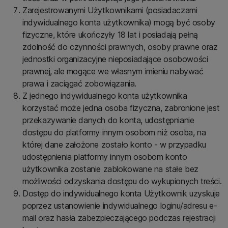
Zarejestrowanymi Użytkownikami (posiadaczami
indywidualnego konta użytkownika) mogą być osoby
fizyczne, które ukończyły 18 lat i posiadają pełną
zdolność do czynności prawnych, osoby prawne oraz
jednostki organizacyjne nieposiadające osobowości
prawnej, ale mogące we własnym imieniu nabywać
prawa i zaciągać zobowiązania.
Z jednego indywidualnego konta użytkownika
korzystać może jedna osoba fizyczna, zabronione jest
przekazywanie danych do konta, udostępnianie
dostępu do platformy innym osobom niż osoba, na
której dane założone zostało konto - w przypadku
udostępnienia platformy innym osobom konto
użytkownika zostanie zablokowane na stałe bez
możliwości odzyskania dostępu do wykupionych treści.
Dostęp do indywidualnego konta Użytkownik uzyskuje
poprzez ustanowienie indywidualnego loginu/adresu e-
mail oraz hasła zabezpieczającego podczas rejestracji