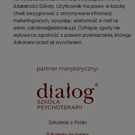
działalności Szkoły. Użytkownik ma prawo w każdej
chwili zrezygnować z otrzymywania informacji
marketingowych, wysyłając wiadomość e-mail na
adres: szkolenia@dialoteka.pl. Cofnięcie zgody nie
wpływa na zgodność z prawem przetwarzania, którego
dokonano przed jej wycofaniem.
Szkolenia z Polski
Szkolenia ze świata