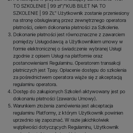
TO SZKOLENIE | 99 zł"/"KUB BILET NA TO
SZKOLENIE | 99 ZŁ" Użytkownik zostanie przeniesiony
na stronę obsługiwaną przez zewnętrznego operatora
płatności, celem dokonania płatności za Szkolenie.
Dokonanie płatności jest równoznaczne z zawarciem
pomiędzy Usługodawcą a Użytkownikiem umowy w
formie elektronicznej o świadczenie wybranej Usługi
zgodnie z opisem Usługi na platformie oraz
postanowieniami Regulaminu. Operatorem transakcji
płatniczych jest Tpay. Opłacenie dostępu do szkolenia
za pośrednictwem operatora wiąże się z akceptacją
regulaminu operatora.
Dostęp do zakupionych Szkoleń aktywowany jest po
dokonaniu płatności (zawarciu Umowy).
Warunkiem złożenia zamówienia jest akceptacja
regulaminu Platformy, z którym Użytkownik powinien
uprzednio się zapoznać. W razie jakichkolwiek
wątpliwości dotyczących Regulaminu, Użytkownik