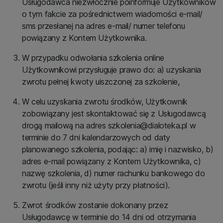
Usługodawca niezwłocznie poinformuje Użytkowników
o tym fakcie za pośrednictwem wiadomości e-mail/
sms przesłanej na adres e-mail/ numer telefonu
powiązany z Kontem Użytkownika.
W przypadku odwołania szkolenia online
Użytkownikowi przysługuje prawo do: a) uzyskania
zwrotu pełnej kwoty uiszczonej za szkolenie,
W celu uzyskania zwrotu środków, Użytkownik
zobowiązany jest skontaktować się z Usługodawcą
drogą mailową na adres szkolenia@dialoteka.pl w
terminie do 7 dni kalendarzowych od daty
planowanego szkolenia, podając: a) imię i nazwisko, b)
adres e-mail powiązany z Kontem Użytkownika, c)
nazwę szkolenia, d) numer rachunku bankowego do
zwrotu (jeśli inny niż użyty przy płatności).
Zwrot środków zostanie dokonany przez
Usługodawcę w terminie do 14 dni od otrzymania