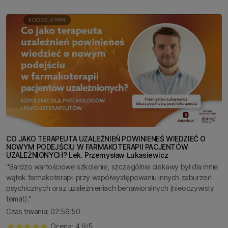
CO JAKO TERAPEUTA UZALEŻNIEŃ POWINIENEŚ WIEDZIEĆ O
NOWYM PODEJŚCIU W FARMAKOTERAPII PACJENTÓW
UZALEŻNIONYCH? Lek. Przemysław Łukasiewicz
"Bardzo wartościowe szkolenie, szczególnie ciekawy był dla mnie
wątek farmakoterapii przy współwystępowaniu innych zaburzeń
psychicznych oraz uzależnieniach behawioralnych (nieoczywisty
temat)."
Czas trwania: 02:59:50
⭐️⭐️⭐️⭐️⭐️ Ocena: 4,9/5