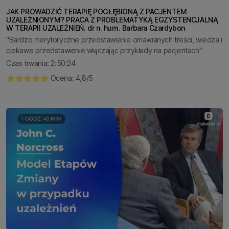
JAK PROWADZIĆ TERAPIĘ POGŁĘBIONĄ Z PACJENTEM
UZALEŻNIONYM? PRACA Z PROBLEMATYKĄ EGZYSTENCJALNĄ
W TERAPII UZALEŻNIEŃ. dr n. hum. Barbara Czardybon
"Bardzo merytoryczne przedstawienie omawianych treści, wiedza i
ciekawe przedstawienie włączając przykłady na pacjentach"
Czas trwania: 2:50:24
⭐️⭐️⭐️⭐️⭐️ Ocena: 4,8/5