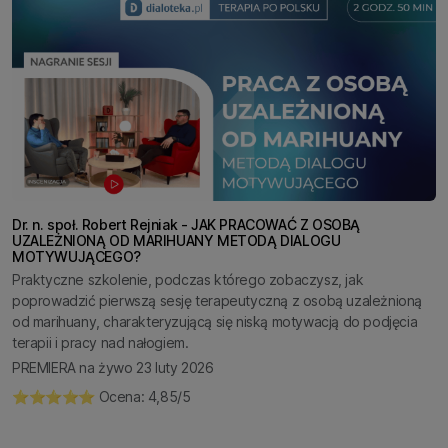
Dr. n. społ. Robert Rejniak - JAK PRACOWAĆ Z OSOBĄ
UZALEŻNIONĄ OD MARIHUANY METODĄ DIALOGU
MOTYWUJĄCEGO?
Praktyczne szkolenie, podczas którego zobaczysz, jak
poprowadzić pierwszą sesję terapeutyczną z osobą uzależnioną
od marihuany, charakteryzującą się niską motywacją do podjęcia
terapii i pracy nad nałogiem.
PREMIERA na żywo 23 luty 2026
⭐️⭐️⭐️⭐️⭐️ Ocena: 4,85/5