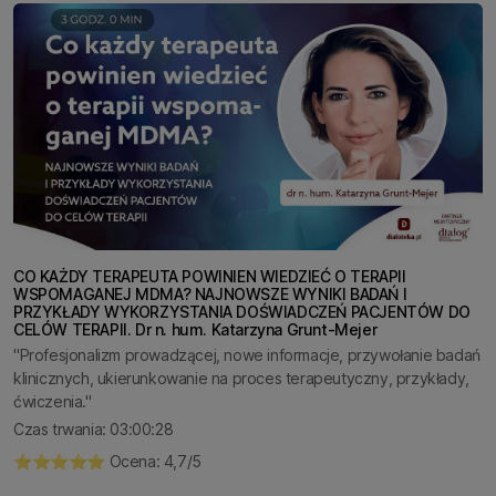
CO KAŻDY TERAPEUTA POWINIEN WIEDZIEĆ O TERAPII
WSPOMAGANEJ MDMA? NAJNOWSZE WYNIKI BADAŃ I
PRZYKŁADY WYKORZYSTANIA DOŚWIADCZEŃ PACJENTÓW DO
CELÓW TERAPII. Dr n. hum. Katarzyna Grunt-Mejer
"Profesjonalizm prowadzącej, nowe informacje, przywołanie badań
klinicznych, ukierunkowanie na proces terapeutyczny, przykłady,
ćwiczenia."
Czas trwania: 03:00:28
⭐️⭐️⭐️⭐️⭐️ Ocena: 4,7/5