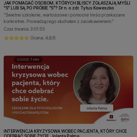
JAK POMAGAĆ OSOBOM, KTÓRYCH BLISCY ZGŁASZAJĄ MYŚLI
"S" LUB SĄ PO PRÓBIE "S"? Dr n. o zdr. Tytus Koweszko
"Świetne szkolenie, wartościowe i pomocne treści przekazane
konkretnie. Prowadzącego słuchałam z zaciekawieniem."
Czas trwania: 3:01:55
⭐️⭐️⭐️⭐️⭐️ Ocena: 4,8/5
INTERWENCJA KRYZYSOWA WOBEC PACJENTA, KTÓRY CHCE
ODEBRAĆ SOBIE ŻYCIE. Jolanta Palma