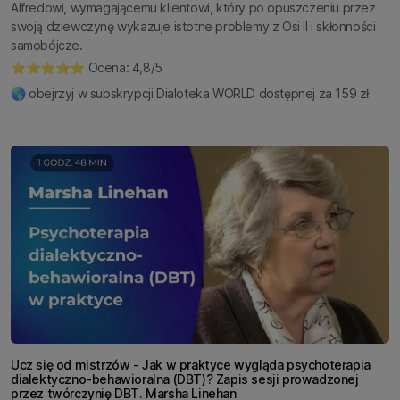
Alfredowi, wymagającemu klientowi, który po opuszczeniu przez
swoją dziewczynę wykazuje istotne problemy z Osi II i skłonności
samobójcze.
⭐️⭐️⭐️⭐️⭐️ Ocena: 4,8/5
🌎 obejrzyj w subskrypcji Dialoteka WORLD dostępnej za 159 zł
Ucz się od mistrzów - Jak w praktyce wygląda psychoterapia
dialektyczno-behawioralna (DBT)? Zapis sesji prowadzonej
przez twórczynię DBT. Marsha Linehan