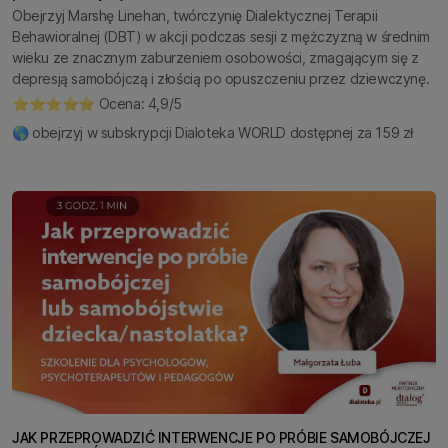
Obejrzyj Marshę Linehan, twórczynię Dialektycznej Terapii
Behawioralnej (DBT) w akcji podczas sesji z mężczyzną w średnim
wieku ze znacznym zaburzeniem osobowości, zmagającym się z
depresją samobójczą i złością po opuszczeniu przez dziewczynę.
⭐️⭐️⭐️⭐️⭐️ Ocena: 4,9/5
🌎 obejrzyj w subskrypcji Dialoteka WORLD dostępnej za 159 zł
JAK PRZEPROWADZIĆ INTERWENCJE PO PRÓBIE SAMOBÓJCZEJ