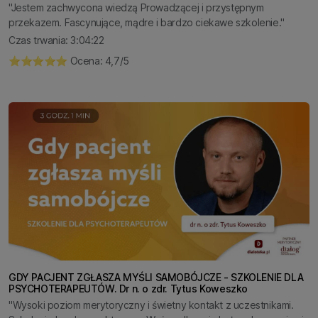
"Jestem zachwycona wiedzą Prowadzącej i przystępnym
przekazem. Fascynujące, mądre i bardzo ciekawe szkolenie."
Czas trwania: 3:04:22
⭐️⭐️⭐️⭐️⭐️ Ocena: 4,7/5
GDY PACJENT ZGŁASZA MYŚLI SAMOBÓJCZE - SZKOLENIE DLA
PSYCHOTERAPEUTÓW. Dr n. o zdr. Tytus Koweszko
"Wysoki poziom merytoryczny i świetny kontakt z uczestnikami.