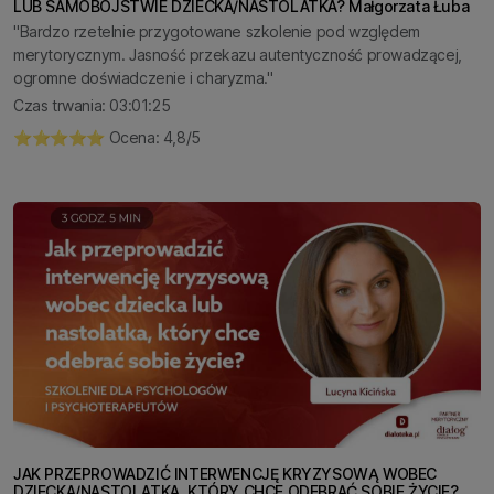
LUB SAMOBÓJSTWIE DZIECKA/NASTOLATKA? Małgorzata Łuba
"Bardzo rzetelnie przygotowane szkolenie pod względem
merytorycznym. Jasność przekazu autentyczność prowadzącej,
ogromne doświadczenie i charyzma."
Czas trwania: 03:01:25
⭐️⭐️⭐️⭐️⭐️ Ocena: 4,8/5
JAK PRZEPROWADZIĆ INTERWENCJĘ KRYZYSOWĄ WOBEC
DZIECKA/NASTOLATKA, KTÓRY CHCE ODEBRAĆ SOBIE ŻYCIE?