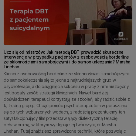
Ucz się od mistrzów: Jak metodą DBT prowadzić skuteczne
interwencje w przypadku pacjentów z osobowością borderline
ze skłonnościami samobójczymi i do samookaleczania? Marsha
Linehan
Klienci z osobowością borderline ze skłonnościami samobójczymi i
do samookaleczania się to jedna z najtrudniejszych grup w
psychoterapii, a do osiągnięcia sukcesu w pracy z nimi niezbędny
jest bogaty zasób strategii klinicznych. Nawet bardziej
doświadczeni terapeuci korzystają ze szkoleń, aby radzić sobie z
tą trudną grupą.. Chcąc pomóc psychoterapeutom w poruszaniu
się po tych wzburzonych wodach, z radością prezentujemy ten
satysfakcjonujący film przedstawiający dialektyczną terapię
behawioralną, w którym występuje jej twórczyni, dr Marsha
Linehan. Tutaj znajdziesz sprawdzone techniki, które pozwolą ci