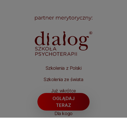
Szkolenia z Polski
Szkolenia ze świata
Już wkrótce
OGLĄDAJ
Tematy szkoleń
TERAZ
Dla kogo
Prowadzący szkolenia