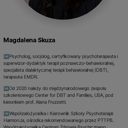
Magdalena Skuza
➡️Psycholog, socjolog, certyfikowany psychoterapeuta i
superwizor-dydaktyk terapii poznawczo-behawioralnej,
specjalista dialektycznej terapii behawioralnej (DBT),
terapeuta EMDR.
➡️Od 2020 należy do międzynarodowego zespołu
szkoleniowego Center for DBT and Families, USA, pod
kierunkiem prof. Alana Fruzzetti.
➡️Współzałożycielka i Kierownik Szkoły Psychoterapii
HarmonJa, ośrodka rekomendowanego przez PTTPB.
Współzałożycielka Centrum Zdrowia Psychicznego