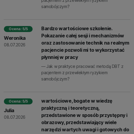
pacjentem z przewlekłym ryzykiem
samobójczym?
Bardzo wartościowe szkolenie.
Ocena: 5/5
Pokazanie całej sesji i mechanizmów
Weronika
oraz zastosowanie technik na realnym
08.07.2026
pacjencie pozwoli mi to wykorzystać
płynniej w pracy
— Jak w praktyce pracować metodą DBT z
pacjentem z przewlekłym ryzykiem
samobójczym?
wartościowe, bogate w wiedzę
Ocena: 5/5
praktyczną i teoretyczną,
Julia
przedstawione w sposób przystępny i
08.07.2026
obrazowy, przedstawiający wiele
narzędzi wartych uwagi i gotowych do