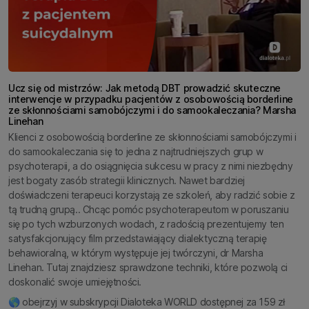
Ucz się od mistrzów: Jak metodą DBT prowadzić skuteczne
interwencje w przypadku pacjentów z osobowością borderline
ze skłonnościami samobójczymi i do samookaleczania? Marsha
Linehan
Klienci z osobowością borderline ze skłonnościami samobójczymi i
do samookaleczania się to jedna z najtrudniejszych grup w
psychoterapii, a do osiągnięcia sukcesu w pracy z nimi niezbędny
jest bogaty zasób strategii klinicznych. Nawet bardziej
doświadczeni terapeuci korzystają ze szkoleń, aby radzić sobie z
tą trudną grupą.. Chcąc pomóc psychoterapeutom w poruszaniu
się po tych wzburzonych wodach, z radością prezentujemy ten
satysfakcjonujący film przedstawiający dialektyczną terapię
behawioralną, w którym występuje jej twórczyni, dr Marsha
Linehan. Tutaj znajdziesz sprawdzone techniki, które pozwolą ci
doskonalić swoje umiejętności.
🌎 obejrzyj w subskrypcji Dialoteka WORLD dostępnej za 159 zł