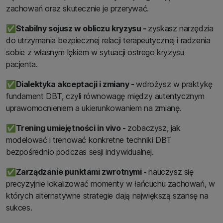
zachowań oraz skutecznie je przerywać.
✅
Stabilny sojusz w obliczu kryzysu -
zyskasz narzędzia
do utrzymania bezpiecznej relacji terapeutycznej i radzenia
sobie z własnym lękiem w sytuacji ostrego kryzysu
pacjenta.
✅
Dialektyka akceptacji i zmiany -
wdrożysz w praktykę
fundament DBT, czyli równowagę między autentycznym
uprawomocnieniem a ukierunkowaniem na zmianę.
✅
Trening umiejętności in vivo -
zobaczysz, jak
modelować i trenować konkretne techniki DBT
bezpośrednio podczas sesji indywidualnej.
✅
Zarządzanie punktami zwrotnymi -
nauczysz się
precyzyjnie lokalizować momenty w łańcuchu zachowań, w
których alternatywne strategie dają największą szansę na
sukces.