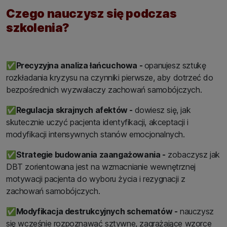
Czego nauczysz się podczas
szkolenia?
✅
Precyzyjna analiza łańcuchowa -
opanujesz sztukę
rozkładania kryzysu na czynniki pierwsze, aby dotrzeć do
bezpośrednich wyzwalaczy zachowań samobójczych.
✅
Regulacja skrajnych afektów -
dowiesz się, jak
skutecznie uczyć pacjenta identyfikacji, akceptacji i
modyfikacji intensywnych stanów emocjonalnych.
✅
Strategie budowania zaangażowania -
zobaczysz jak
DBT zorientowana jest na wzmacnianie wewnętrznej
motywacji pacjenta do wyboru życia i rezygnacji z
zachowań samobójczych.
✅
Modyfikacja destrukcyjnych schematów -
nauczysz
się wcześnie rozpoznawać sztywne, zagrażające wzorce