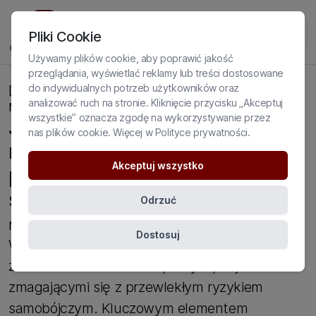
Pliki Cookie
Używamy plików cookie, aby poprawić jakość
przeglądania, wyświetlać reklamy lub treści dostosowane
do indywidualnych potrzeb użytkowników oraz
[Ładowanie elementu] Główny baner szkolenia
analizować ruch na stronie. Kliknięcie przycisku „Akceptuj
Magdalena Skuza
wszystkie” oznacza zgodę na wykorzystywanie przez
Jak w praktyce pracować
nas plików cookie. Więcej w
Polityce prywatności
.
metodą DBT z pacjentem z
Akceptuj wszystko
przewlekłym ryzykiem
samobójczym?
Odrzuć
Nagranie sesji + omówienie interwencji
Dostosuj
Weź udział w intensywnym szkoleniu i opanuj
zaawansowane techniki pracy z pacjentami
zmagającymi się z przewlekłym ryzykiem
samobójczym. Kluczowym elementem