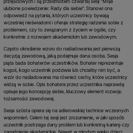
przejściowych i są przedmiotem czwartej sesji "Moje
ulubione powiedzenie: Rady dla siebie". Stanowi ona
odpowiedź na pytania, których uczestnicy bywają
wcześniej nieświadomi i oferuje strategię radzenia sobie z
problemem, czy to związanym z życiem w ogóle, czy
konkretnie z rozwojem akademickim lub zawodowym.
Często określenie wzoru do naśladowania jest pierwszą
decyzją zawodową, jaką podejmuje dana osoba. Sesja
piąta bada bohaterów uczestników. Bohater reprezentuje
kogoś, kogo uczestnik podziwia lub chciałby nim być, a
wzór do naśladowania ma również cechy, które uczestnicy
widzą w sobie. Opis bohatera przez uczestnika naprawdę
opisuje jego koncepcję siebie, kluczowy element rozwoju
tożsamości zawodowej.
Sesja szósta opiera się na adlerowskiej technice wczesnych
wspomnień. Celem tej sesji jest zrozumienie, w jaki sposób
uczestnik postrzega dany problem lub konkretną karierę czy
zagadnienie akademickie. Nawet w młodym wieku dzieci