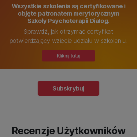
Wszystkie szkolenia są certyfikowane i
objęte patronatem merytorycznym
Szkoły Psychoterapii Dialog.
Sprawdź, jak otrzymać certyfikat
potwierdzający wzięcie udziału w szkoleniu:
Kliknij tutaj
Subskrybuj
Recenzje Użytkowników