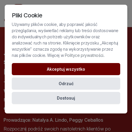
Pliki Cookie
Używamy plików cookie, aby poprawić jakość
przeglądania, wyświetlać reklamy lub treści dostosowane
do indywidualnych potrzeb użytkowników oraz
analizować ruch na stronie. Kliknięcie przycisku „Akceptuj
wszystkie” oznacza zgodę na wykorzystywanie przez
Jak wspierać dzieci w eksploracji
nas plików cookie. Więcej w
Polityce prywatności
.
swoich zainteresowań i pasji
poprzez arteterapię?
Akceptuj wszystko
- sesje treningowe mające na celu
Odrzuć
wspieranie dzieci w ułatwieniu im wyboru
Dostosuj
ścieżki kariery zawodowej na późniejszych
etapach życia
Prowadzące: Natalya A. Lindo, Peggy Ceballos
Rozpocznij podróż swoich nastoletnich klientów po