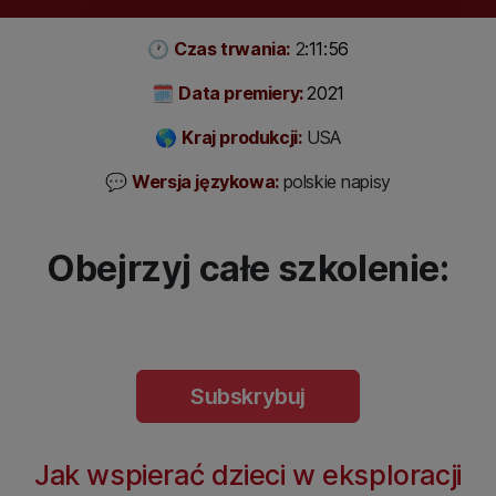
🕐
Czas trwania:
2
:11:56
🗓
Data premiery:
2021
🌎
Kraj produkcji:
USA
💬
Wersja językowa:
polskie napisy
Obejrzyj całe szkolenie:
Subskrybuj
Jak wspierać dzieci w eksploracji