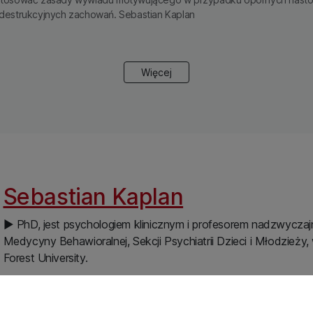
destrukcyjnych zachowań. Sebastian Kaplan
Więcej
Sebastian Kaplan
▶ PhD, jest psychologiem klinicznym i profesorem nadzwyczajn
Medycyny Behawioralnej, Sekcji Psychiatrii Dzieci i Młodzież
Forest University.
▶ Doktor Kaplan obecnie koncentruje swoją pracę kliniczną na
rodzinom w pokonywaniu różnych wyzwań związanych z dorast