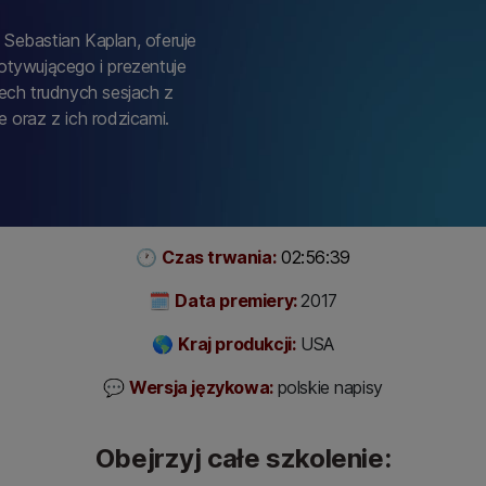
 Sebastian Kaplan, oferuje
tywującego i prezentuje
ech trudnych sesjach z
e oraz z ich rodzicami.
🕐
Czas trwania:
02:56:39
🗓
Data premiery:
2017
🌎
Kraj produkcji:
USA
💬
Wersja językowa:
polskie napisy
Obejrzyj całe szkolenie: