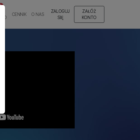
T
ZALOGUJ
ZAŁÓŻ
CENNIK
O NAS
EGO
SIĘ
KONTO