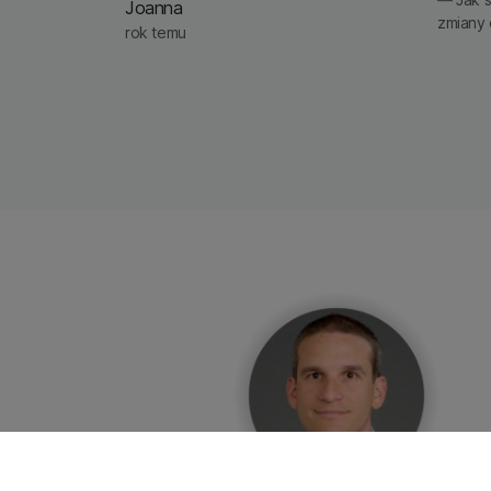
Joanna
zmiany 
rok temu