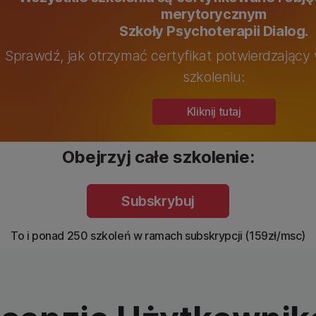
merytorycznym
Szkoły Psychoterapii Dialog.
Sprawdź, jak otrzymać certyfikat potwierdzający 
szkoleniu:
Kliknij tutaj
Obejrzyj całe szkolenie:
Subskrybuj
To i ponad 250 szkoleń w ramach subskrypcji (159zł/msc)