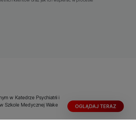
ym w Katedrze Psychiatrii i
y, w Szkole Medycznej Wake
OGLĄDAJ TERAZ
 pomaganiu nastolatkom i ich
aniem i rozwojem. Pisał i