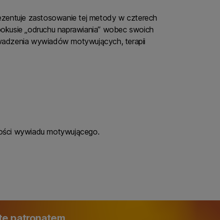
rezentuje zastosowanie tej metody w czterech
ę pokusie „odruchu naprawiania” wobec swoich
owadzenia wywiadów motywujących, terapii
zności wywiadu motywującego.
ęte patronatem