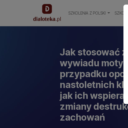
SZKOLENIA Z POLSKI
SZKOLE
Jak stosować 
wywiadu motyw
przypadku opo
nastoletnich kl
jak ich wspiera
zmiany destruk
zachowań