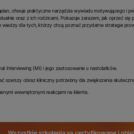
Kaplan, oferuje praktyczne narzędzia wywiadu motywującego i p
widualnie oraz z ich rodzicami. Pokazuje zarazem, jak oprzeć si
em wiedzy dla tych, którzy chcą poznać przydatne strategie pr
 Interviewing (MI) i jego zastosowanie u nastolatków.
kać szerszy obraz kliniczny potrzebny dla zwiększenia skutec
snymi wewnętrznymi reakcjami na klienta.
Wszystkie szkolenia są certyfikowane i obj