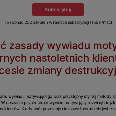
Subskrybuj
To i ponad 250 szkoleń w ramach subskrypcji (159zł/msc)
ać zasady wywiadu mot
nych nastoletnich klient
cesie zmiany destrukc
aniu wywiadu motywującego oraz przystępny styl tej metody sp
. W obszarze psychoterapii wywiad motywujący rozwinął się j
 klientów. Kiedy opór pozostaje niezauważony lub nie jest rozwi