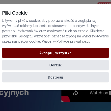
PODCAS
JUŻ
DIALOGI
NIA ZE ŚWIATA
WYSZUKAJ SZKOLENIE
Pliki Cookie
WKRÓTCE
JAGIELSKI
Używamy plików cookie, aby poprawić jakość przeglądania,
wyświetlać reklamy lub treści dostosowane do indywidualnych
potrzeb użytkowników oraz analizować ruch na stronie. Kliknięcie
przycisku „Akceptuj wszystkie” oznacza zgodę na wykorzystywanie
przez nas plików cookie. Więcej w
Polityce prywatności
.
zasady
ującego w
Akceptuj wszystko
rnych
Odrzuć
ientów oraz
Dostosuj
ć w procesie
cyjnych