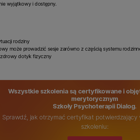
nie wyjątkowy i dostępny.
uacji rodziny
owy może prowadzić sesje zarówno z częścią systemu rodzinne
 zdrowy dotyk fizyczny
Wszystkie szkolenia są certyfikowane i obj
merytorycznym
Szkoły Psychoterapii Dialog.
Sprawdź, jak otrzymać certyfikat potwierdzający 
szkoleniu: