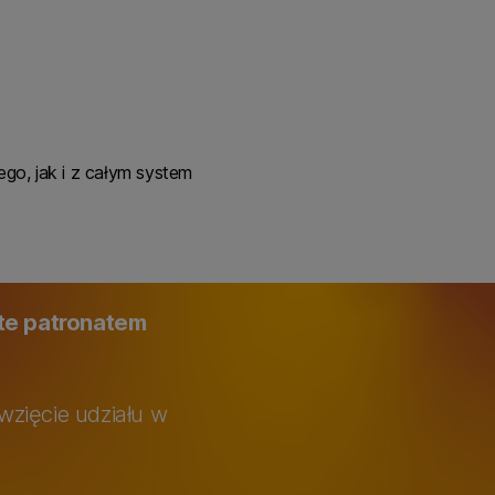
go, jak i z całym system
ęte patronatem
wzięcie udziału w