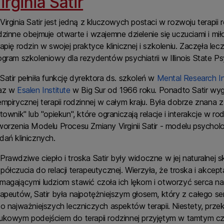
irginia Satir
Virginia Satir jest jedną z kluczowych postaci w rozwoju terapii
dzinne obejmuje otwarte i wzajemne dzielenie się uczuciami i mi
rapię rodzin w swojej praktyce klinicznej i szkoleniu. Zaczęła le
ogram szkoleniowy dla rezydentów psychiatrii w Illinois State Psy
Satir pełniła funkcję dyrektora ds. szkoleń w
Mental Research In
az w
Esalen Institute
w Big Sur od 1966 roku. Ponadto Satir wyg
empirycznej terapii rodzinnej w całym kraju. Była dobrze znana z
atownik" lub "opiekun", które ograniczają relacje i interakcje w 
worzenia Modelu Procesu Zmiany Virginii Satir - modelu psych
dań klinicznych.
Prawdziwe ciepło i troska Satir były widoczne w jej naturalnej 
półczucia do relacji terapeutycznej. Wierzyła, że troska i akce
magającymi ludziom stawić czoła ich lękom i otworzyć serca n
rapeutów, Satir była najpotężniejszym głosem, który z całego ser
ko najważniejszych leczniczych aspektów terapii. Niestety, przek
ukowym podejściem do terapii rodzinnej przyjętym w tamtym czas