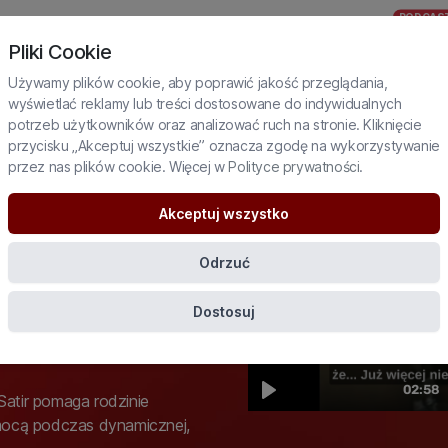
PODCAS
JUŻ
DIALOGI
NIA ZE ŚWIATA
WYSZUKAJ SZKOLENIE
Pliki Cookie
WKRÓTCE
JAGIELSKI
Używamy plików cookie, aby poprawić jakość przeglądania,
wyświetlać reklamy lub treści dostosowane do indywidualnych
potrzeb użytkowników oraz analizować ruch na stronie. Kliknięcie
przycisku „Akceptuj wszystkie” oznacza zgodę na wykorzystywanie
przez nas plików cookie. Więcej w
Polityce prywatności
.
nad przemocą
terapii
Akceptuj wszystko
Odrzuć
j prowadzona przez
Dostosuj
a Satir pomaga rodzinie
emocą podczas dynamicznej,