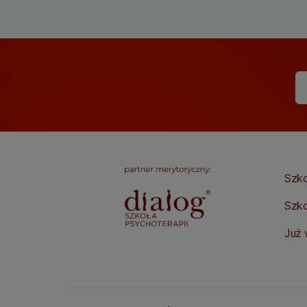
Szko
Szko
Już 