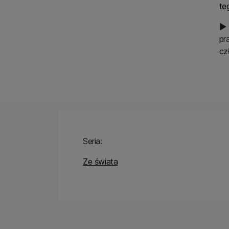
te
▶ 
pr
cz
Seria:
Ze świata