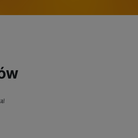
ków
zą!