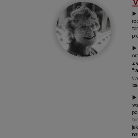
V
▶
ro
te
pr
▶
or
z 
"r
st
ba
▶
ws
po
te
ja
na