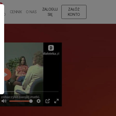
T
ZALOGUJ
ZAŁÓŻ
CENNIK
O NAS
EGO
SIĘ
KONTO