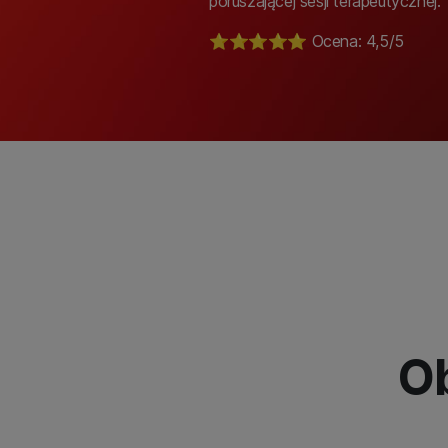
poruszającej sesji terapeutycznej.
⭐️⭐️⭐️⭐️⭐️ Ocena: 4,5/5
Ob