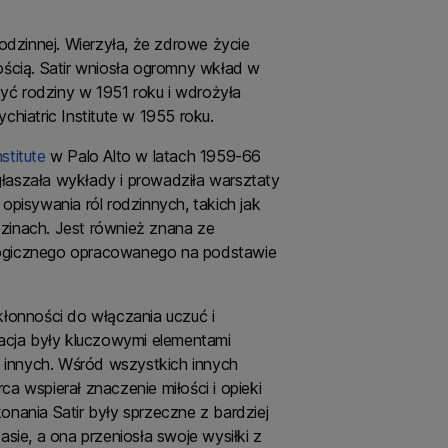
 rodzinnej. Wierzyła, że zdrowe życie
łością. Satir wniosła ogromny wkład w
czyć rodziny w 1951 roku i wdrożyła
chiatric Institute w 1955 roku.
stitute
w Palo Alto w latach 1959-66
łaszała wykłady i prowadziła warsztaty
 opisywania ról rodzinnych, takich jak
rodzinach. Jest również znana ze
ologicznego opracowanego na podstawie
skłonności do włączania uczuć i
ptacja były kluczowymi elementami
a innych. Wśród wszystkich innych
ca wspierał znaczenie miłości i opieki
onania Satir były sprzeczne z bardziej
ie, a ona przeniosła swoje wysiłki z