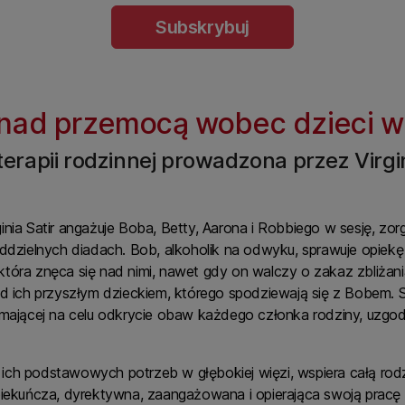
Subskrybuj
nad przemocą wobec dzieci w t
 terapii rodzinnej prowadzona przez Virgin
inia Satir angażuje Boba, Betty, Aarona i Robbiego w sesję, 
ddzielnych diadach. Bob, alkoholik na odwyku, sprawuje opiekę 
tóra znęca się nad nimi, nawet gdy on walczy o zakaz zbliżan
d ich przyszłym dzieckiem, którego spodziewają się z Bobem. S
mającej na celu odkrycie obaw każdego członka rodziny, uzgodni
ich podstawowych potrzeb w głębokiej więzi, wspiera całą rod
piekuńcza, dyrektywna, zaangażowana i opierająca swoją pracę