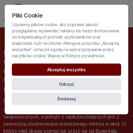
Pliki Cookie
Używamy plików cookie, aby poprawić jakość
przeglądania, wyświetlać reklamy lub treści dostosowane
do indywidualnych potrzeb użytkowników oraz
analizować ruch na stronie. Kliknięcie przycisku „Akceptuj
wszystkie” oznacza zgodę na wykorzystywanie przez
Ucz się od mistrzów: Praktyczne
nas plików cookie. Więcej w
Polityce prywatności
.
wskazówki Jamesa Bugentala
dotyczące pracy z opornym
Akceptuj wszystko
klientem. Konsultacja
Odrzuć
prawdziwego przypadku
Dostosuj
Prowadzący: James Bugental
Istnieje wiele sposobów rozwijania umiejętności
terapeutycznych, a jednym z najskuteczniejszych jest z
pewnością obserwowanie prawdziwego mistrza w akcji. Ci,
którzy mieli okazję poznać lub uczyć się od Bugentala,