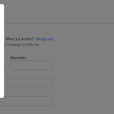
Masz już konto?
Zaloguj się
nia Twojego profilu na
Nazwisko