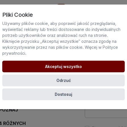
Pliki Cookie
Używamy plików cookie, aby poprawić jakość przeglądania,
wyświetlać reklamy lub treści dostosowane do indywidualnych
potrzeb użytkowników oraz analizować ruch na stronie.
Kliknięcie przycisku „Akceptuj wszystkie” oznacza zgodę na
Dane uczestnika
wykorzystywanie przez nas plików cookie. Więcej w
Polityce
Potrzebne do utworze
prywatności
.
platformie.
Imię
Akceptuj wszystko
Odrzuć
E-mail
Dostosuj
ERAPEUTY W
99 zł
Hasło
 POZNAJ
4 RÓŻNYCH