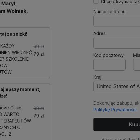
Chcę otrzymać fak
 Maryl,
m Wolniak,
Numer telefonu
Adres
aj ze zniżki!
CO KAŻDY
99 zł
NIEN WIEDZIEĆ
79 zł
Kod pocztowy
Mia
? SZKOLENIE
ÓW I
UTÓW
Kraj
United States of 
najlepszy moment,
zę!
Dokonując zakupu, a
oże Ci się
99 zł
Politykę Prywatności.
GO WARTO
79 zł
D TERAPEUTÓW
Kupu
CZNYCH O
CJI Z
Bezpieczeństwo t