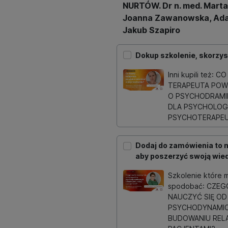
NURTÓW. Dr n. med. Marta
Joanna Zawanowska, Ada
Jakub Szapiro
Dokup szkolenie, skorzyst
Inni kupili też: 
TERAPEUTA POWI
O PSYCHODRAMIE
DLA PSYCHOLOG
PSYCHOTERAPE
Dodaj do zamówienia to 
aby poszerzyć swoją wied
Szkolenie które m
spodobać: CZE
NAUCZYĆ SIĘ O
PSYCHODYNAMI
BUDOWANIU RELA