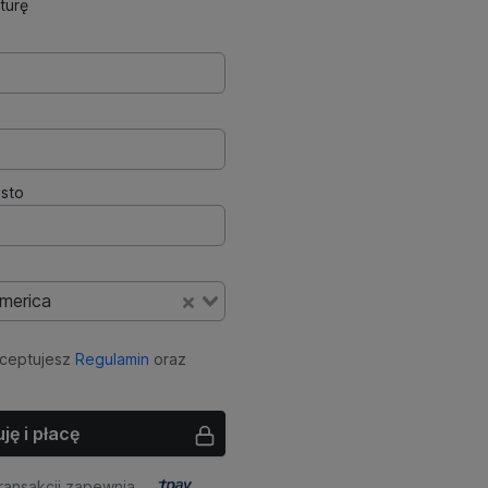
turę
sto
America
kceptujesz
Regulamin
oraz
ję i płacę
ransakcji zapewnia